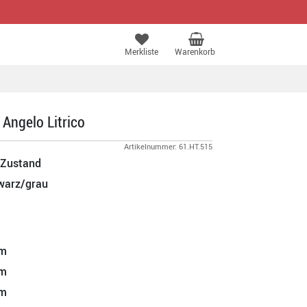
Merkliste
Warenkorb
Angelo Litrico
Artikelnummer: 61.HT.515
 Zustand
warz/grau
m
m
m