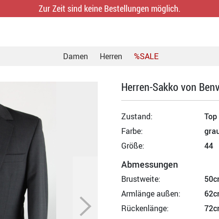
Zur Zeit sind keine Bestellungen möglich.
Damen
Herren
%SALE
Herren-Sakko von Ben
Zustand:
Top
Farbe:
gra
Größe:
44
Abmessungen
Brustweite:
50c
Armlänge außen:
62c
Rückenlänge:
72c