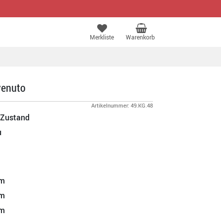
Merkliste
Warenkorb
venuto
Artikelnummer: 49.KG.48
 Zustand
u
m
m
m