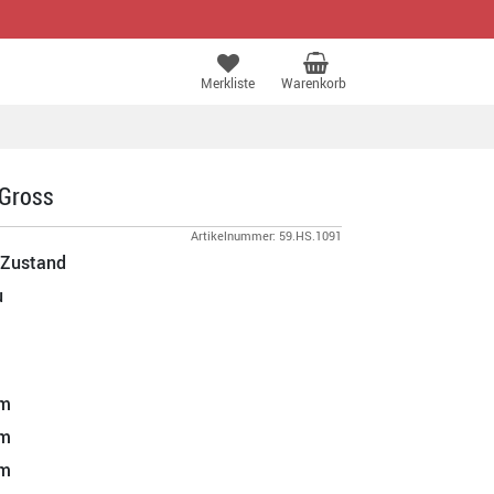
Merkliste
Warenkorb
 Gross
Artikelnummer: 59.HS.1091
 Zustand
u
m
m
m