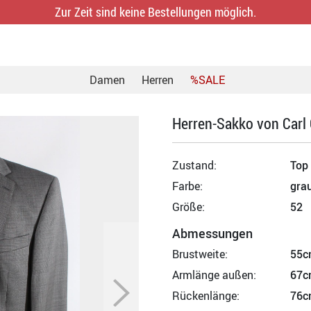
Zur Zeit sind keine Bestellungen möglich.
Damen
Herren
%SALE
Herren-Sakko von Carl
Zustand:
Top
Farbe:
gra
Größe:
52
Abmessungen
Brustweite:
55c
Armlänge außen:
67c
Rückenlänge:
76c