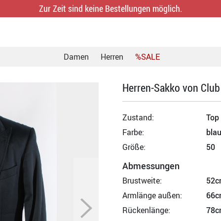
Zur Zeit sind keine Bestellungen möglich.
Damen
Herren
%SALE
Herren-Sakko von Club
Zustand:
Top
Farbe:
bla
Größe:
50
Abmessungen
Brustweite:
52c
Armlänge außen:
66c
Rückenlänge:
78c