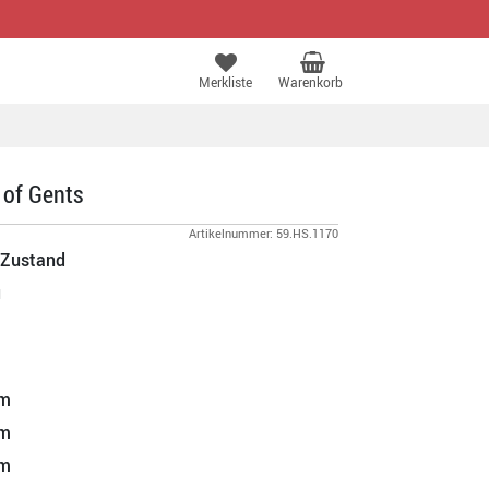
Merkliste
Warenkorb
 of Gents
Artikelnummer: 59.HS.1170
 Zustand
u
m
m
m