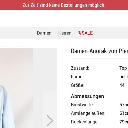
Zur Zeit sind keine Bestellungen möglich.
Damen
Herren
%SALE
Damen-Anorak von Pier
Zustand:
Top
Farbe:
hell
Größe:
44
Abmessungen
Brustweite:
57c
Armlänge außen:
61c
Rückenlänge:
79c