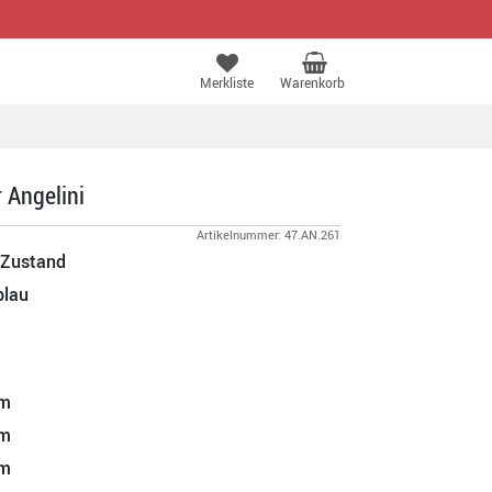
Merkliste
Warenkorb
 Angelini
Artikelnummer: 47.AN.261
 Zustand
blau
m
m
m