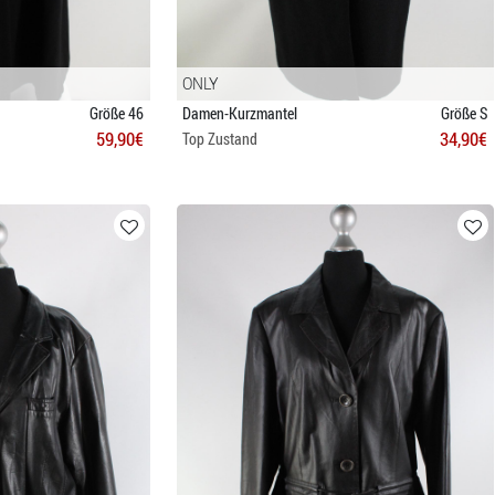
ONLY
Größe 46
Damen-Kurzmantel
Größe S
59,90€
34,90€
Top Zustand