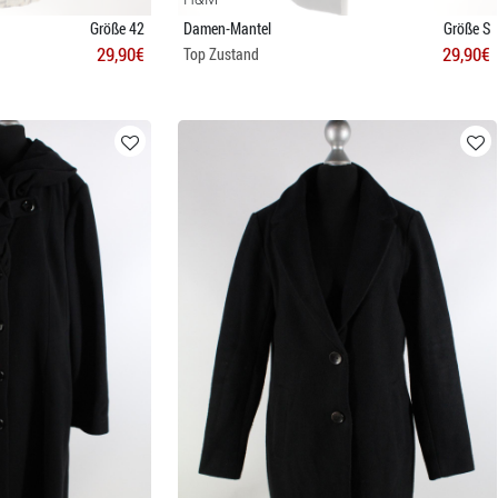
Größe 42
Damen-Mantel
Größe S
29,90€
29,90€
Top Zustand